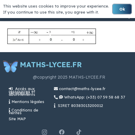
Jeu machine casino gratuit
This website uses cookies to improve your experience.
Ok
MATHS-LYCEE
If you continue to use this site, you agree with it.
Application Casino Argent Réel France 2026 Retraits
Rapides
: Pari unique – il s'agit d'un pari sur un seul
événement, tel que qui gagnera un match ou une
course en particulier.
Casino En Corse 2026 Commencez À Jouer
- Mais la
plupart des joueurs trouveront que c'est une énorme
machine avec beaucoup à prêter.
MATHS-LYCEE.FR
Casino En Ligne Populaire 2026 Sûr Et Licencié
: Le
Bouchon arrêtera le jeu et le joueur recevra le prix
accumulé.
@copyright 2025 MATHS-LYCEE.FR
Accès aux
contact@maths-lycee.fr
ressources et
services et
Meilleures machines à sous en ac
abonnements
WhatsApp: (+33) 07 59 58 68 37
Mentions légales
SIRET 80383013200012
Casino En Ligne Bonus Inscription 2026 Réclamez Votre
Conditions de
ventes
Bonus
Site MAP
Ce puits n'est pas encore sec, cependant.
Casino 150 Tours Gratuits Sans Dépôt 2026 Rejoignez-Nous
En plus de cela, ils sont toujours disponibles pour