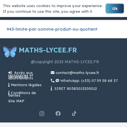
Casino gratuit en ligne roulette
This website uses cookies to improve your experience.
Ok
MATHS-LYCEE
If you continue to use this site, you agree with it.
Machines À Sous Jackpot Progressif 2026 Classés Pour
2026
: Chaque fois que vous faites un parlay à trois
sélections et que vous gagnez, vous recevrez un
943-limite-par-somme-produit-ou-quotient
bonus de 5%.
Casino Gratuit Sans Dépôt 2026 Argent Réel Dispo
- La
prise d'une capture d'écran peut être différente sur
MATHS-LYCEE.FR
certains appareils.
Machines À Sous Gratuites Sans Inscription Ni
@copyright 2025 MATHS-LYCEE.FR
Téléchargement 2026
: Recherchez le cadenas dans
l'URL.
Accès aux
contact@maths-lycee.fr
ressources et
services et
abonnements
WhatsApp: (+33) 07 59 58 68 37
Mentions légales
Casino poker italie
SIRET 80383013200012
Conditions de
ventes
Site MAP
Casino Sans Dépôt 2026 Testés Et Vérifiés
Les spéculations disent que la machine à sous sœur
permettra aux joueurs de machines à sous d'échanger
leurs bonus et leurs récompenses.
Machines À Sous 3 Rouleaux 2026 Rapide Et Équitable