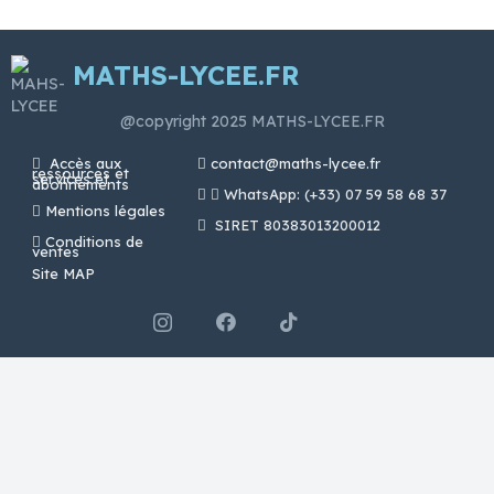
MATHS-LYCEE.FR
@copyright 2025 MATHS-LYCEE.FR
Accès aux
contact@maths-lycee.fr
ressources et
services et
abonnements
WhatsApp: (+33) 07 59 58 68 37
Mentions légales
SIRET 80383013200012
Conditions de
ventes
Site MAP