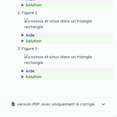
Solution
Figure 2
Aide
Solution
Figure 3
Aide
Solution
version PDF avec uniquement le corrigé