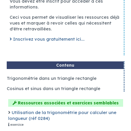
Vous devez être inscrit pour accéder à ces
informations.
Machine À Sous Gratuite Sans Inscription 2026 Rapide Et
Ceci vous permet de visualiser les ressources déjà
Sûr
vues et marquer à revoir celles qui nécessitent
Certains disent que c'est aussi ce qui est arrivé aux
d'être retravaillées.
salles de bingo.
Casinos En Ligne Gratuit 2026 Rapide Et Équitable
Inscrivez vous gratuitement ici....
Tous ces événements sont des tournois d'une journée.
Chaque fois qu'un symbole de prix atterrit au milieu du
rouleau, le montant gagnant est ajouté au cashpot.
Contenu
Jeux de casino sans dépôt
Trigonométrie dans un triangle rectangle
Dice Casino 2026 Argent Réel Dispo
Cosinus et sinus dans un triangle rectangle
Des fonctions de jeu et des bonus round inédits vous sont
réservés.
Gagner 100 Euros Par Jour Au Casino 2026 Le Meilleur Choix
Ressources associées et exercices semblables
Vous avez probablement réalisé maintenant que les
Utilisation de la trigonométrie pour calculer une
Parimatchs sont loin de ce que vous décririez comme la
longueur (réf 0284)
course de l'usine.
Casino Sans Carte D'Identité 2026 Misez Et Gagnez
exercice