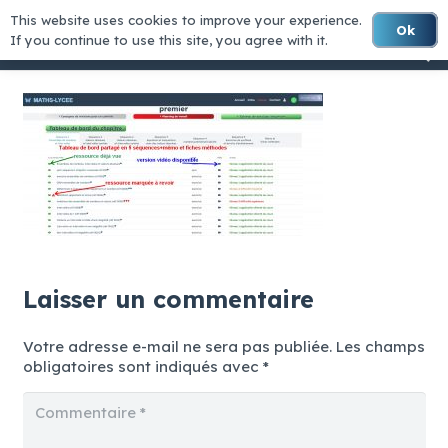
Machine a sous casino
This website uses cookies to improve your experience.
Ok
MATHS-LYCEE
If you continue to use this site, you agree with it.
Casino Split 2026 Sûr Et Licencié
: L’inscription sur
Lucky8 est aussi simple que rapide.
Site Casino France 2026 Gagnez Du Cash
- De plus, il
aide les joueurs à parier sur plusieurs mains.
Casino Dépôt 5 Euros 2026 Réclamez Et Encaissez
:
Après avoir effectué un examen approfondi du
Winners Club, nous pouvons recommander ce site en
toute sécurité aux joueurs de tous bords.
Methodes roulette gratuites
Laisser un commentaire
Tables De Casino 2026 Jouez Maintenant
Certaines des options les plus largement prises en
Votre adresse e-mail ne sera pas publiée.
Les champs
charge incluent Mastercard, Visa, Maestro, Trustly,
obligatoires sont indiqués avec
*
Neteller, Paysafecard, Neosurf, Skrill et ecoPayz.
Astuces Machine À Sous 2026 Top Machines À Sous
Ce qui le rend plus excitant, c'est que les jeux de
machines à sous sont également remplis de