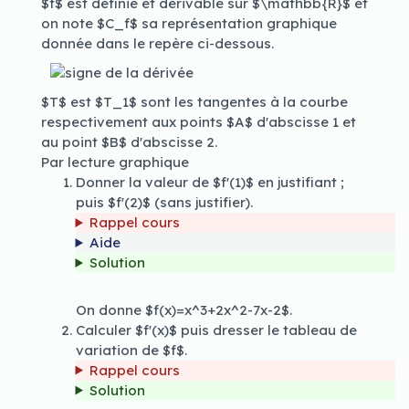
$f$ est définie et dérivable sur $\mathbb{R}$ et
on note $C_f$ sa représentation graphique
donnée dans le repère ci-dessous.
$T$ est $T_1$ sont les tangentes à la courbe
respectivement aux points $A$ d'abscisse 1 et
au point $B$ d'abscisse 2.
Par lecture graphique
Donner la valeur de $f'(1)$ en justifiant ;
puis $f'(2)$ (sans justifier).
Rappel cours
Aide
Solution
On donne $f(x)=x^3+2x^2-7x-2$.
Calculer $f'(x)$ puis dresser le tableau de
variation de $f$.
Rappel cours
Solution