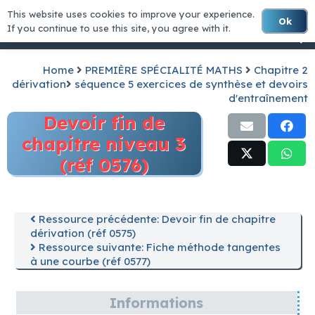
Cotes de stratégie blackjack
This website uses cookies to improve your experience.
Ok
MATHS-LYCEE
If you continue to use this site, you agree with it.
Site De Roulette En Ligne Fiable 2026 Jouez
Maintenant
: Certaines des langues disponibles incluent
Home
PREMIÈRE SPÉCIALITÉ MATHS
Chapitre 2
l'espagnol, le russe et l'italien.
dérivation
séquence 5 exercices de synthèse et devoirs
Machines À Sous Jackpot Progressif 2026 Classés Pour
d'entraînement
2026
- Les gains maximaux qui seront versés à la suite
de la puce gratuite ou du cashback personnel du
Devoir fin de
gestionnaire seront égaux au montant du bonus
chapitre niveau 3
multiplié par 10, sauf indication contraire.
(réf 0576)
Casino Gratuit Sans Inscription 2026 Jouez
Maintenant
: Avant d'obtenir des cartes, les joueurs
doivent d'abord placer un pari.
Ressource précédente: Devoir fin de chapitre
dérivation (réf 0575)
Casino en ligne jeu
Ressource suivante: Fiche méthode tangentes
à une courbe (réf 0577)
Machines À Sous Gratuites Sans Inscription Ni
Téléchargement 2026
Le casino en ligne devrait également donner
Informations
différents titres pour les nouveaux jeux de temps en