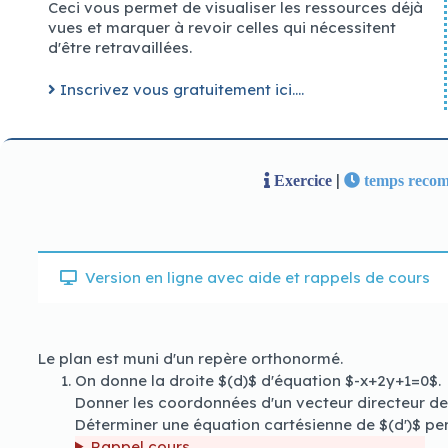
Ceci vous permet de visualiser les ressources déjà
vues et marquer à revoir celles qui nécessitent
Gagnant Casino 2026 Démarrez Ici
d'être retravaillées.
De plus, il y a un multiplicateur x3 appliqué aux gains.
Machines À Sous Gratuites Les Plus Populaires 2026
De nombreux développeurs, comme Red Tiger, accordent une l
Inscrivez vous gratuitement ici....
Jeu 100% Gagnant 2026 Le Top Des Joueurs
|
Exercice
temps recom
Version en ligne avec aide et rappels de cours
Le plan est muni d'un repère orthonormé.
On donne la droite $(d)$ d'équation $-x+2y+1=0$.
Donner les coordonnées d'un vecteur directeur de 
Déterminer une équation cartésienne de $(d')$ per
Rappel cours