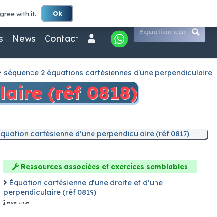
ct@maths-lycee.fr
(+33) 07 59 58 68 37
Ok
ree with it.
 joueurs en ligne n'ont besoin d'aucune application pour
s
News
Contact
urnent vers iG, le partenaire de jeu du gouvernement.
de table emblématique.
séquence 2 équations cartésiennes d'une perpendiculaire
aire (réf 0818)
quation cartésienne d’une perpendiculaire (réf 0817)
Ressources associées et exercices semblables
Équation cartésienne d’une droite et d’une
perpendiculaire (réf 0819)
exercice