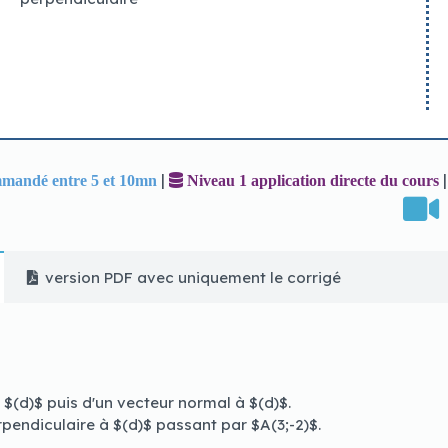
icence à ce moteur et l'utilisent pour produire des machine
|
mandé entre 5 et 10mn
Niveau 1 application directe du cours
version PDF avec uniquement le corrigé
$(d)$ puis d'un vecteur normal à $(d)$.
pendiculaire à $(d)$ passant par $A(3;-2)$.