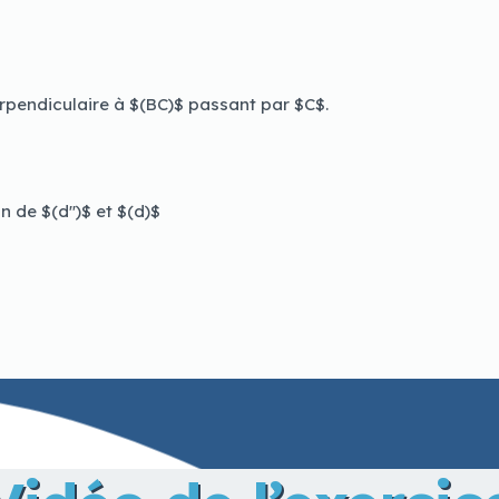
rpendiculaire à $(BC)$ passant par $C$.
 de $(d'')$ et $(d)$