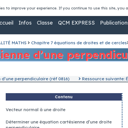
asino machine sous
conta
es to improve your experience. If you continue to use this site, you ag
l'une des premières machines à sous sans téléchargement, les
ccueil
Infos
Classe
QCM EXPRESS
Publication
érer en ligne dans le pays, la plupart des entreprises se to
excellent moyen d'obtenir un petit plus pour jouer à ce jeu 
ALITÉ MATHS
Chapitre 7 équations de droites et de cercles
ienne d’une perpendicul
la machine à sous
d’une perpendiculaire (réf 0816)
Ressource suivante: É
its de leur expérience jusqu'à présent.
eurs développeurs de machines à sous sur le marché.
Contenu
peut vous rapporter jusqu'à 10 000,00 pièces.
Vecteur normal à une droite
te mondiale
Déterminer une équation cartésienne d’une droite
perpendiculaire