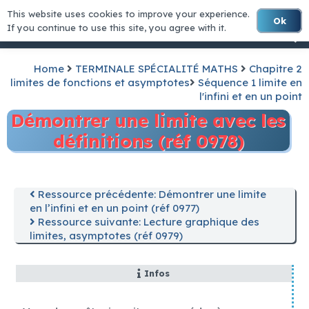
Machines à sous pour jouer
This website uses cookies to improve your experience.
Ok
MATHS-LYCEE
gratuitement sans télécharger ni
If you continue to use this site, you agree with it.
enregistrer
Home
TERMINALE SPÉCIALITÉ MATHS
Chapitre 2
Casino Bonus Sans Dépôt Encaissable 2026 Sans
limites de fonctions et asymptotes
Séquence 1 limite en
Dépôt À Saisir
: En effet, la plupart des établissements
l'infini et en un point
qui disposent de ce titre dans leur ludothèque mettent
Démontrer une limite avec les
à la disposition des joueurs de nombreuses offres
promotionnelles parmi lesquelles il y a le bonus sans
définitions (réf 0978)
dépôt.
Casino En Ligne Sérieux 2026 Gagnez Du Cash
-
Vraisemblablement, le plus tard est nécessaire pour
Ressource précédente: Démontrer une limite
activer les tours gratuits de Vicky Ventura, mais le
en l’infini et en un point (réf 0977)
nombre réel de tours supplémentaires que vous
Ressource suivante: Lecture graphique des
pourrez jouer sur le compte des casinos reste à
limites, asymptotes (réf 0979)
révéler.
Bingo 90 Boules 2026 Dépôt Instantané
: La
coopération entre l'équipe Spigo et leurs partenaires a
Infos
montré que tout le travail acharné a porté ses fruits.