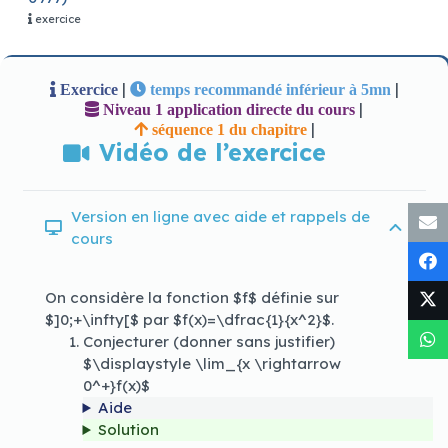
C'est une préoccupation majeure de 888poker.
exercice
Casino Sans Carte D'Identité 2026 Misez Et Gagnez
|
|
Exercice
temps recommandé inférieur à 5mn
|
Niveau 1 application directe du cours
|
séquence 1 du chapitre
Vidéo de l’exercice
Version en ligne avec aide et rappels de
cours
On considère la fonction $f$ définie sur
$]0;+\infty[$ par $f(x)=\dfrac{1}{x^2}$.
Conjecturer (donner sans justifier)
$\displaystyle \lim_{x \rightarrow
0^+}f(x)$
Aide
Solution