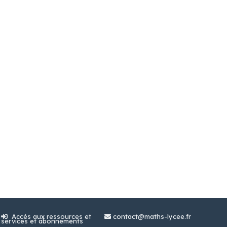
 lancé son produit numérique avec un casino en ligne dans l
cebook pour fournir plus d’informations à Bing qu’à Google,
Accès aux ressources et
contact@maths-lycee.fr
services et abonnements