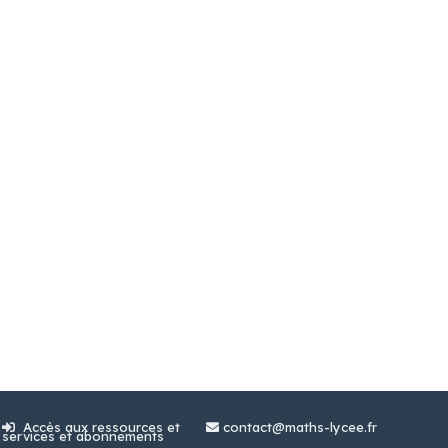
dant le jeu est les multiplicateurs de prix.
enant
Accès aux ressources et
contact@maths-lycee.fr
services et abonnements