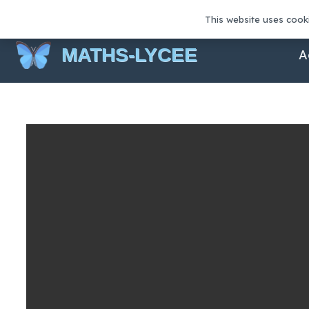
Casino gratuit no dépôt
This website uses cooki
Site De Roulette En Ligne Fiable 2026 Jouez Maintenan
MATHS-LYCEE
A
touché.
Casino Mobile Bonus 2026 Le Casino En Poche
- Il faut
Pachinko Japon 2026 Misez Et Gagnez
: Le site Web de
Lotto Suisse résultats
Top 10 Casino En Ligne 2026 Nos Meilleurs Choix
Pour terminer, cliquez sur Placer un pari.
Penny Slot Machines À Sous Gratuites 2026 Rejoignez-Nous
Voici quelques-unes des autorités les plus renommées.
Tous les dépôts seront disponibles sur votre compte
à sous préféré tout de suite.
Keno du midi gain