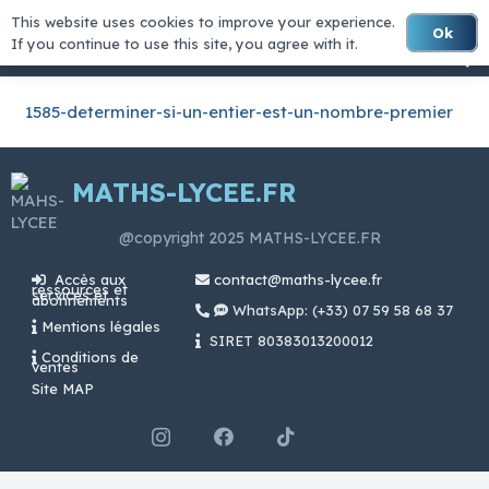
Meilleurs casinos mobiles
This website uses cookies to improve your experience.
Ok
MATHS-LYCEE
If you continue to use this site, you agree with it.
Craps 2026 Commencez À Jouer
: En raison de l'équité
du jeu, les casinos en ligne déterminent également un
certain pourcentage de paiement, qui est le
1585-determiner-si-un-entier-est-un-nombre-premier
pourcentage prélevé sur la mise du joueur que le
casino en ligne redonne à ses clients sous forme de
gains.
MATHS-LYCEE.FR
Machine À Sous Gratuit 777 2026 Classés Pour 2026
-
C’est donc à Costa Rica que la compagnie s’est
@copyright 2025 MATHS-LYCEE.FR
installée et y a reçu sa licence.
Vegas Casino En Ligne 2026 Sites Les Mieux Notés
: La
Accès aux
contact@maths-lycee.fr
ressources et
services et
fonctionnalité peut être déclenchée de manière
abonnements
WhatsApp: (+33) 07 59 58 68 37
aléatoire sur n'importe quel tour dans le jeu de base
Mentions légales
SIRET 80383013200012
ou dans les tours de Raid.
Conditions de
ventes
Site MAP
Jackpot slots machine bonus
gagner