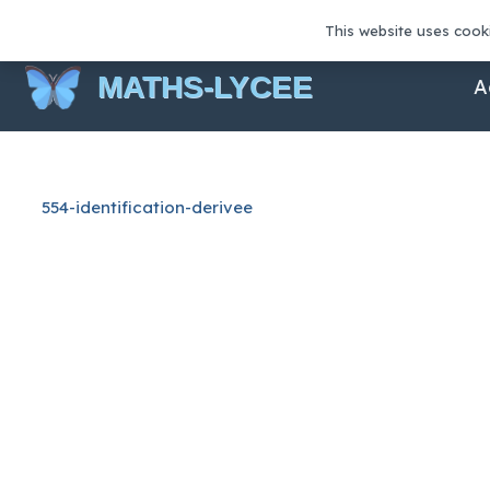
Mises au keno
This website uses cooki
Machine À Sous Jackpot 2026 Testés Et Vérifiés
: Ce pa
MATHS-LYCEE
A
Casino Gratuit Sans Inscription 2026 Jouez Maintenan
Application Jeux Pour Gagner De L'Argent 2026 Rapide
colonnes vous sera présentée, à partir de laquelle vous
554-identification-derivee
Photo roue du keno
Machine À Sous Fête Foraine 2026 Commencez À Jouer
S'il peut le faire, sa dernière victoire sera doublée.
Casino Club 2026 Casinos Triés Sur Le Volet
Dans le cadre de l'audit, il a été prouvé qu'il est impos
Une fonction de rotation automatique est disponible.
Slot avec du vrai bonus de