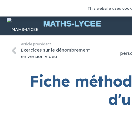
Gagnez des conseils de rou
This website uses cooki
Baccarat En Ligne 2026 Prenez Place
: Les leaders de l'
MATHS-LYCEE
Casino Payant 2026 Rejoignez-Nous
- Les machines à s
Jeu Américain Casino 2026 Avis Sans Détour
: L’état é
Article précédent
Exercices sur le dénombrement
perso
Jouer au poker a lyon
en version vidéo
Roulette En Ligne Gratuite Personnalisée 2026 Retirez Vite
Fiche méthod
Après deux tours, le multiplicateur augmente de 1x.
Casino Réel En Ligne 2026 Le Meilleur Choix
Sa base de vlogging à domicile est Gila River Casino –
d'u
Ce bonus de bienvenue exact vous donne droit à 220% 
Casino francais legal en li