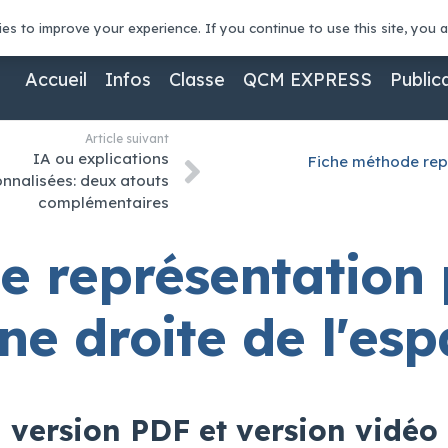
lette
conta
es to improve your experience. If you continue to use this site, you ag
industrie du jeu en ligne n'ont pas vu l'ajustement pour les ca
Accueil
Infos
Classe
QCM EXPRESS
Public
ous en ligne seront sans aucun doute les principaux jeux.
tant aussi propriétaire, un milliard d’euros de bénéfices est 
Article suivant
IA ou explications
Fiche méthode repr
nnalisées: deux atouts
complémentaires
e représentation
 Lone Butte en Arizona.
ne droite de l'es
de bonus ainsi qu’à 20% de bonus supplémentaire pour un d
gne
version PDF et version vidéo