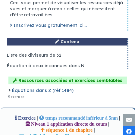
section FAQ avec de nombreuses questions toutes
Ceci vous permet de visualiser les ressources déjà
faites.
vues et marquer à revoir celles qui nécessitent
Machines À Sous 3 Rouleaux Gratuites 2026 Jouez
d'être retravaillées.
Maintenant
Cela signifie que le jeu de machine à sous Wizard of
Inscrivez vous gratuitement ici....
Oz est bon pour tous les types de joueurs.
La roue occupe le devant de la scène et vous obtenez
Contenu
un seul tour, collectant le jackpot sur lequel elle
s'arrête.
Liste des diviseurs de 32
Équation à deux inconnues dans N
Jeu de roulette gratuis
Ressources associées et exercices semblables
Tapis Casino 2026 Dépôt Instantané
Lorsque cela se produira, ils recevront 7 tours de bonus.
Équations dans Z (réf 1484)
Casino Aux Meilleurs Paiements 2026 Sélection Vérifiée
exercice
Il utilise cependant un format 3 x 3.
Casino Avec 10 Euros Gratuits Sans Dépôt 2026 Retirez Vite
|
|
Exercice
temps recommandé inférieur à 5mn
|
Niveau 1 application directe du cours
|
séquence 1 du chapitre