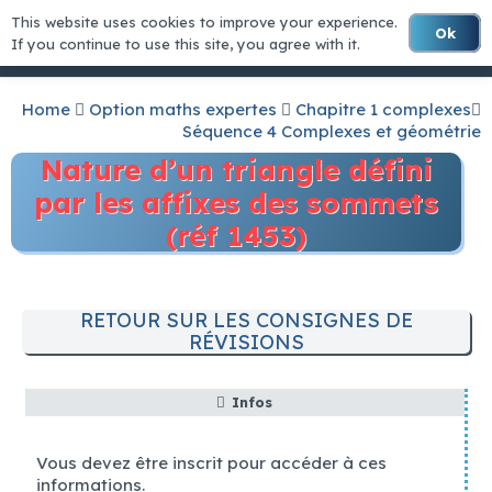
A quel heure le tirage du keno le
This website uses cookies to improve your experience.
Ok
MATHS-LYCEE
soir
If you continue to use this site, you agree with it.
Wager Casino 2026 Testés Et Vérifiés
: Il est courant de
Home
Option maths expertes
Chapitre 1 complexes
parier par ligne de paiement.
Séquence 4 Complexes et géométrie
Casino Bonus Code 2026 Réclamez Le Bonus
- Eh bien,
Nature d’un triangle défini
il a finalement été confirmé que les WSOP 2025 ont été
reportés à plus tard dans l'année, bien que les dates
par les affixes des sommets
exactes restent à confirmer.
(réf 1453)
Gros Gain Casino 2026 Rejoignez-Nous
: Normalement,
c'est 10 000 euros par mois, mais plus vous jouez et
plus le statut que vous gagnez dans le programme
VIP est élevé, Ce montant peut être porté à 25 voire 50
RETOUR SUR LES CONSIGNES DE
000.
RÉVISIONS
Poker francais jeux
Infos
Casino Virement Bancaire 2026 Retirez Vite
Vous devez être inscrit pour accéder à ces
Il est le plus jeune professionnel du poker à remporter
informations.