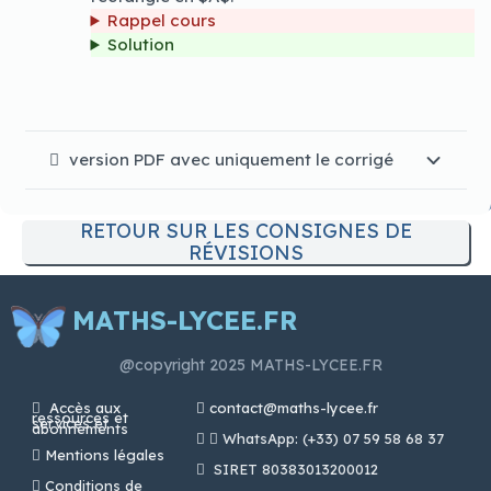
Rappel cours
Solution
version PDF avec uniquement le corrigé
RETOUR SUR LES CONSIGNES DE
RÉVISIONS
MATHS-LYCEE.FR
@copyright 2025 MATHS-LYCEE.FR
Accès aux
contact@maths-lycee.fr
ressources et
services et
abonnements
WhatsApp: (+33) 07 59 58 68 37
Mentions légales
SIRET 80383013200012
Conditions de