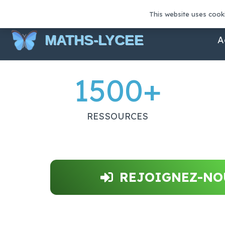
Machines à sous libres de 
This website uses cooki
Vpn Casino 2026 Argent Réel Dispo
: Avec un processus
MATHS-LYCEE
A
Roulette Française Gratuite 2026 Casinos Triés Sur Le 
Jeu Des Mines Casino 2026 Dépôt Instantané
: Mais éta
1500
+
Jeux de la roulette en angl
RESSOURCES
Petit Bac Roulette 2026 Rapide Et Sûr
Ce n'est pas tout cependant, plusieurs joueurs canadie
Casinos En Ligne Gratuit 2026 Rapide Et Équitable
Il est important de noter que la distribution en 2025 e
Les horaires d'ouverture pourraient difficilement être 
REJOIGNEZ-NO
Comment jouer dans un cas