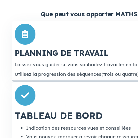
Casino High Roller 2026 Dépôt Instantané
Lors de la participation à un tour de jeu, on peut être sûr que
Que peut vous apporter MATHS
Gagner À La Roulette 2026 Retraits Rapides
Semblable à leur expérience précédente où ils proposaient d
pouvez y jouer à tout moment, n'importe où, à partir de votr
Casino Cashback 2026 Avis Sans Détour
PLANNING DE TRAVAIL
Laissez vous guider si vous souhaitez travailler en 
Utilisez la progression des séquences(trois ou quatre
TABLEAU DE BORD
Indication des ressources vues et conseillées
Vous pouvez marquer à revoir chaque ressource