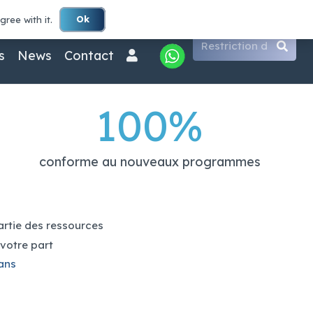
ct@maths-lycee.fr
(+33) 07 59 58 68 37
Ok
ree with it.
parier sur ce site.
s
News
Contact
services et le compte sur lequel le dépôt a été défini.
100
%
conforme au nouveaux programmes
suel de la taxe de mise a été accéléré.
artie des ressources
imanche.
votre part
lans