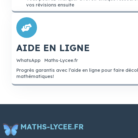
vos révisions ensuite
AIDE EN LIGNE
WhatsApp Maths-Lycee.fr
Progrès garantis avec l’aide en ligne pour faire déc
mathématiques!
MATHS-LYCEE.FR