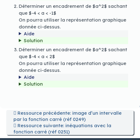
Déterminer un encadrement de $a^2$ sachant
que $-4 < a < -1$
On pourra utiliser la représentation graphique
donnée ci-dessus.
Aide
Solution
Déterminer un encadrement de $a^2$ sachant
que $-4 < a < 2$
On pourra utiliser la représentation graphique
donnée ci-dessus.
Aide
Solution
Ressource précédente: image d’un intervalle
par la fonction carré (réf 0249)
Ressource suivante: inéquations avec la
fonction carré (réf 0251)