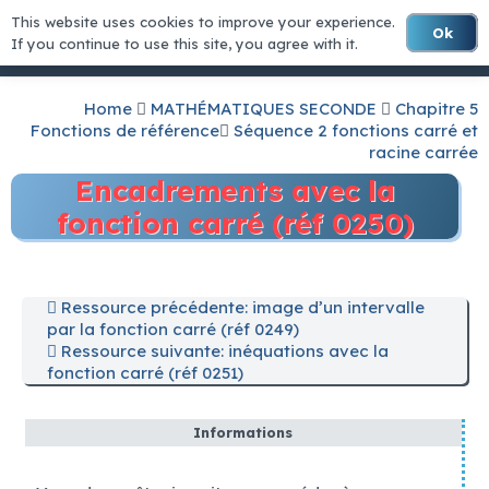
Comment gagner toujours roulette
This website uses cookies to improve your experience.
Ok
MATHS-LYCEE
If you continue to use this site, you agree with it.
Machine À Sous Chinoise 2026 Retraits Rapides
:
L'expérience de jeu de casino en ligne de Mohammed E
Home
MATHÉMATIQUES SECONDE
Chapitre 5
est assez incroyable.
Fonctions de référence
Séquence 2 fonctions carré et
Jeu Américain Casino 2026 Avis Sans Détour
- Les
racine carrée
machines à sous sont des machines de casino qui ont
plusieurs rouleaux remplis d'une variété de symboles
Encadrements avec la
qui forment des combinaisons gagnantes basées sur
fonction carré (réf 0250)
les lignes de paiement désignées sur la grille de jeu.
Casino En Ligne France Légal 2026 Entièrement
Régulés
: Voici deux des types de machines à sous
progressives les plus populaires que vous pouvez
Ressource précédente: image d’un intervalle
trouver et que vous avez presque certainement déjà
par la fonction carré (réf 0249)
rencontrés dans vos casinos préférés.
Ressource suivante: inéquations avec la
fonction carré (réf 0251)
Applications de jeux de casino
Informations
Petit Bac Roulette 2026 Rapide Et Sûr
Il n'est pas surprenant que le développeur de logiciels