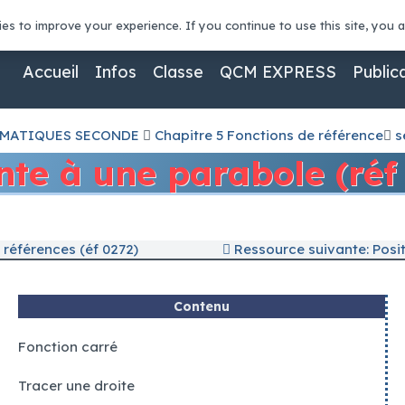
conta
es to improve your experience. If you continue to use this site, you ag
le support de Madame Chance est disponible en français.
Accueil
Infos
Classe
QCM EXPRESS
Public
us sommes fiers de recommander un partenariat avec Goodw
sont visibles sur tout le site et offrent une histoire et de bo
MATIQUES SECONDE
Chapitre 5 Fonctions de référence
s
te à une parabole (réf
références (éf 0272)
Ressource suivante: Positi
, tels que des jeux de sport virtuels, des jeux de table, des 
Contenu
urs suédois que nous devons simplement recommander.
odivertissement ou de technologie de sécurité.
Fonction carré
Tracer une droite
 inscription