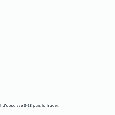
 d'abscisse $-1$ puis la tracer.