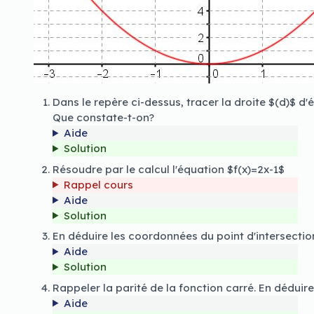
Dans le repère ci-dessus, tracer la droite $(d)$ d'
Que constate-t-on?
Aide
Solution
Résoudre par le calcul l'équation $f(x)=2x-1$
Rappel cours
Aide
Solution
En déduire les coordonnées du point d'intersection
Aide
Solution
Rappeler la parité de la fonction carré. En déduire
Aide