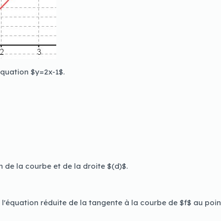
équation $y=2x-1$.
 de la courbe et de la droite $(d)$.
 l'équation réduite de la tangente à la courbe de $f$ au point