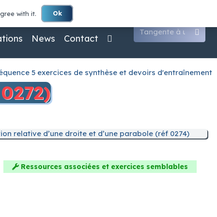
ct@maths-lycee.fr
(+33) 07 59 58 68 37
Ok
ree with it.
ations
News
Contact
in Recruiting basé sur nos propres expériences
ns conseils de jeu aux joueurs.
équence 5 exercices de synthèse et devoirs d'entraînement
 0272)
on relative d’une droite et d’une parabole (réf 0274)
machines à sous vidéo, des jeux de cartes à gratter, des jeux
Ressources associées et exercices semblables