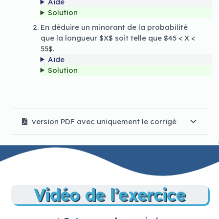
Aide
Solution
En déduire un minorant de la probabilité
que la longueur $X$ soit telle que $45 < X <
55$.
Aide
Solution
version PDF avec uniquement le corrigé
Vidéo de l’exercice