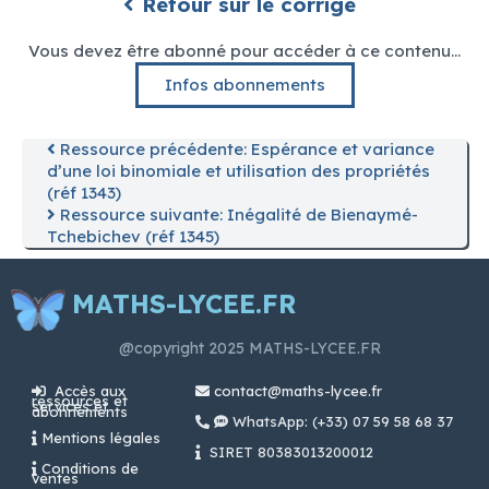
Retour sur le corrigé
Vous devez être abonné pour accéder à ce contenu...
Infos abonnements
Ressource précédente: Espérance et variance
d’une loi binomiale et utilisation des propriétés
(réf 1343)
Ressource suivante: Inégalité de Bienaymé-
Tchebichev (réf 1345)
MATHS-LYCEE.FR
@copyright 2025 MATHS-LYCEE.FR
Accès aux
contact@maths-lycee.fr
ressources et
services et
abonnements
WhatsApp: (+33) 07 59 58 68 37
Mentions légales
SIRET 80383013200012
Conditions de
ventes