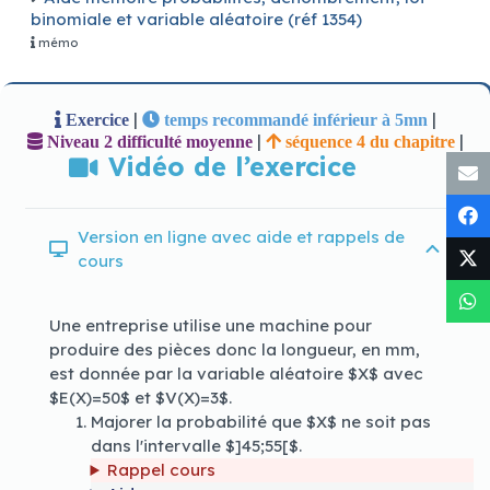
possible de déclencher aléatoirement l'un des quatre
binomiale et variable aléatoire (réf 1354)
jackpots progressifs.
mémo
Statistiques Roulette 2026 Retraits Rapides
La première chose sur laquelle ils se sont concentrés était
la fourniture de différents types de jeux de casino en ligne,
|
|
Exercice
temps recommandé inférieur à 5mn
et ceux-ci ont différents niveaux de volatilité.
|
|
Niveau 2 difficulté moyenne
séquence 4 du chapitre
Guide Casino En Ligne 2026 Sûr Et Licencié
Vidéo de l’exercice
Version en ligne avec aide et rappels de
cours
Une entreprise utilise une machine pour
produire des pièces donc la longueur, en mm,
est donnée par la variable aléatoire $X$ avec
$E(X)=50$ et $V(X)=3$.
Majorer la probabilité que $X$ ne soit pas
dans l'intervalle $]45;55[$.
Rappel cours