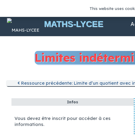
Comment gagner toujours r
This website uses cooki
Roulette En Direct 2026 Réclamez Votre Bonus
: Bien sû
MATHS-LYCEE
A
Vegas Casino En Ligne 2026 Sites Les Mieux Notés
- Cru
Tableau Gain Roulette 2026 Classés Pour 2026
: Deux a
Limites indétermi
Sites avec casino
Dress Code Casino 2026 Commencez À Jouer
Donc, comme vous pouvez le voir, le paiement pour le 
Ressource précédente: Limite d’un quotient avec in
Live Casino Bonus 2026 Retraits Rapides
Parmi eux, la conception et l'interface utilisateur des a
Ce n'est pas entièrement basé sur votre chance.
Infos
Vous devez être inscrit pour accéder à ces
Casino flash roulette
informations.