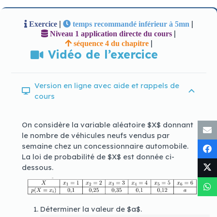
tablette, Laptop ou PC.
Casino Cashback 2026 Avis Sans Détour
|
|
Exercice
temps recommandé inférieur à 5mn
|
Niveau 1 application directe du cours
|
séquence 4 du chapitre
Vidéo de l’exercice
Version en ligne avec aide et rappels de
cours
On considère la variable aléatoire $X$ donnant
le nombre de véhicules neufs vendus par
semaine chez un concessionnaire automobile.
La loi de probabilité de $X$ est donnée ci-
dessous.
Déterminer la valeur de $a$.