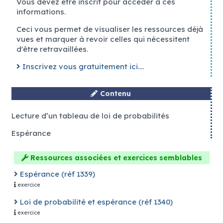
Casinos En Ligne Gratuit 2026 Rapide Et Équitable
Vous devez être inscrit pour accéder à ces
informations.
Il est important de noter que la distribution en 2025
est anormalement élevée car le calendrier de
Ceci vous permet de visualiser les ressources déjà
distribution mensuel de la taxe de mise a été accéléré.
vues et marquer à revoir celles qui nécessitent
Les horaires d'ouverture pourraient difficilement être
d'être retravaillées.
plus simples – 10h à 12h du lundi au samedi et 11h à
12h le dimanche.
Inscrivez vous gratuitement ici....
Comment jouer dans un casino et
Contenu
gagner
Lecture d’un tableau de loi de probabilités
Casino High Roller 2026 Dépôt Instantané
Espérance
Lors de la participation à un tour de jeu, on peut être sûr
que les sièges ne sont pas limités et qu'il peut être joué 24
Ressources associées et exercices semblables
heures sur 24.
Gagner À La Roulette 2026 Retraits Rapides
Espérance (réf 1339)
Semblable à leur expérience précédente où ils proposaient
exercice
des jeux et du contenu impressionnants que tous les joueurs
aimaient, ils le font maintenant et s'assurent que vous
Loi de probabilité et espérance (réf 1340)
pouvez y jouer à tout moment, n'importe où, à partir de
exercice
votre appareil préféré, que ce soit votre téléphone,