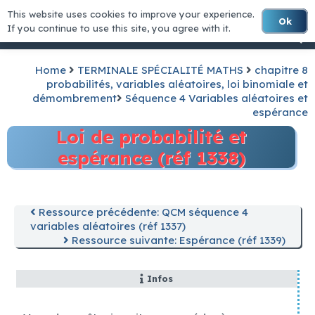
Machines à sous libres de machines
This website uses cookies to improve your experience.
Ok
MATHS-LYCEE
à jouer à jouer
If you continue to use this site, you agree with it.
Vpn Casino 2026 Argent Réel Dispo
: Avec un processus
Home
TERMINALE SPÉCIALITÉ MATHS
chapitre 8
d'inscription simple, vous pourrez rapidement
probabilités, variables aléatoires, loi binomiale et
commencer à parier sur ce site.
démombrement
Séquence 4 Variables aléatoires et
Roulette Française Gratuite 2026 Casinos Triés Sur Le
espérance
Volet
- Afin de ne pas vous tromper, utilisez le
Loi de probabilité et
fournisseur de services et le compte sur lequel le
dépôt a été défini.
espérance (réf 1338)
Jeu Des Mines Casino 2026 Dépôt Instantané
: Mais
étaient encore assez loin de la ligne d'arrivée.
Ressource précédente: QCM séquence 4
Jeux de la roulette en anglais
variables aléatoires (réf 1337)
Ressource suivante: Espérance (réf 1339)
Petit Bac Roulette 2026 Rapide Et Sûr
Ce n'est pas tout cependant, plusieurs joueurs
Infos
canadiens ont remporté le gros lot ces dernières
années.