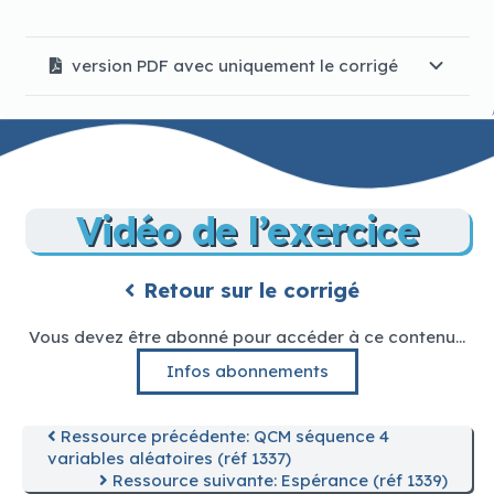
version PDF avec uniquement le corrigé
Vidéo de l’exercice
Retour sur le corrigé
Vous devez être abonné pour accéder à ce contenu...
Infos abonnements
Ressource précédente: QCM séquence 4
variables aléatoires (réf 1337)
Ressource suivante: Espérance (réf 1339)