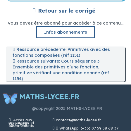
Retour sur le corrigé
Vous devez être abonné pour accéder à ce contenu...
Infos abonnements
Ressource précédente: Primitives avec des
fonctions composées (réf 1151)
Ressource suivante: Cours séquence 3
Ensemble des primitives d’une fonction,
primitive vérifiant une condition donnée (réf
1154)
MATHS-LYCEE.FR
@copyright 2025 MATHS-LYCEE.FR
Accès aux
contact@maths-lycee.fr
ressources et
services et
abonnements
WhatsApp: (+33) 07 59 58 68 37