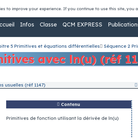
conta
es to improve your experience. If you continue to use this site, you ag
ez au blackjack avec croupier en direct pour de l'argent réel,
ccueil
Infos
Classe
QCM EXPRESS
Publication
dépôts et les retraits, vous pouvez utiliser des Bitcoins.
iers seront crédités automatiquement après que vos paris aie
itre 5 Primitives et équations différentielles
Séquence 2 Pri
itives avec ln(u) (réf 1
ker
 usuelles (réf 1147)
 une option de retrait pour vos gains de pari gratuit.
es choses encore moins attrayantes, il vous faut quatre sym
Contenu
ale au jeu.
Primitives de fonction utilisant la dérivée de ln(u)