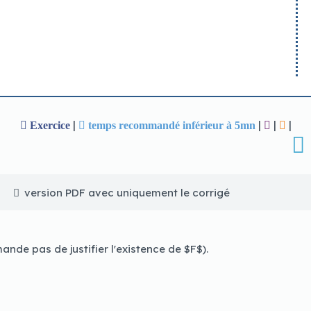
 avec les jackpots, en fait, en plus du populaire Mega Mool
re un choix en analysant leurs avantages et leurs inconvénien
phones mobiles doivent avoir.
|
|
|
|
Exercice
temps recommandé inférieur à 5mn
version PDF avec uniquement le corrigé
nde pas de justifier l'existence de $F$).