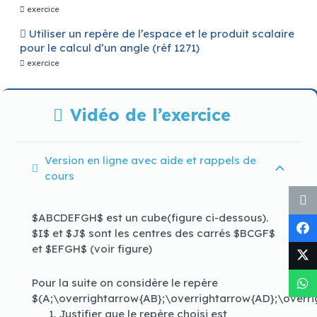
C'est une préoccupation majeure de 888poker.
exercice
Casino Sans Carte D'Identité 2026 Misez Et Gagnez
Utiliser un repère de l’espace et le produit scalaire
pour le calcul d’un angle (réf 1271)
exercice
Vidéo de l’exercice
Version en ligne avec aide et rappels de
cours
$ABCDEFGH$ est un cube(figure ci-dessous).
$I$ et $J$ sont les centres des carrés $BCGF$
et $EFGH$ (voir figure)
Pour la suite on considère le repère
$(A;\overrightarrow{AB};\overrightarrow{AD};\overri
Justifier que le repère choisi est