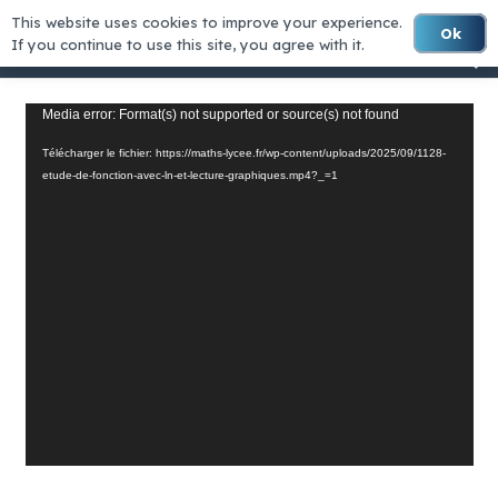
Règles de jeu de casino
This website uses cookies to improve your experience.
Ok
MATHS-LYCEE
If you continue to use this site, you agree with it.
Plus Grand Casino Du Monde 2026 Des Bonus Qui
Tiennent
: Je ne peux plus retirer de crédit.
Lecteur
Media error: Format(s) not supported or source(s) not found
Liste Des Jeux De Hasard 2026 Casinos Triés Sur Le
vidéo
Volet
- Les tours gratuits Santastic ne sont offerts
Télécharger le fichier: https://maths-lycee.fr/wp-content/uploads/2025/09/1128-
qu'après la fin de vos choix.
etude-de-fonction-avec-ln-et-lecture-graphiques.mp4?_=1
Casino Retrait Instantané 2026 Retraits Rapides
: Pour
résoudre les problèmes de sécurité, la base de
données de Coinroll utilisait SHA256, un algorithme
cryptographique pour les chaînes de mots de passe
de compte.
Slot bonus maximus
Casino Le Plus Rentable De France 2026 Le Meilleur Choix
Il est actuellement tout aussi basique de continuer à
courir transversalement sur les divertissements avec
des options de pari qui permettent aux joueurs de
doubler ou même de quadrupler leurs gains.