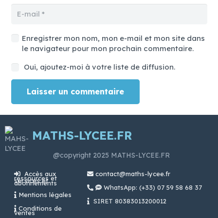
la Triple Couronne.
Application Belote Argent Réel 2026 Jouez En Ligne
La loi américaine sur les jeux d'argent est régie par
trois dispositions de directives de jeu, une pour les
Enregistrer mon nom, mon e-mail et mon site dans
éléments locaux, étatiques et fédéraux.
le navigateur pour mon prochain commentaire.
L'idée est d'éviter les écarts de votre peau et de
revenir un autre jour.
Oui, ajoutez-moi à votre liste de diffusion.
Machines à sous casinos gratuites
Laisser un commentaire
Casino Tours Gratuits Sans Dépôt 2026 Démarrez Ici
Si vous êtes intéressé par des informations
supplémentaires utiles sur le cadre du casino en ligne,
MATHS-LYCEE.FR
veuillez consulter nos guides.
Bandit Manchot Gratuit 2026 Rejoignez-Nous
@copyright 2025 MATHS-LYCEE.FR
Bien qu'il soit devenu légalisé après 2025, de nombreux
casinos en ligne sans licence fonctionnaient avec succès
Accès aux
contact@maths-lycee.fr
ressources et
dans le pays.
services et
abonnements
WhatsApp: (+33) 07 59 58 68 37
Roulette Personnalisée 2026 Rapide Et Équitable
Mentions légales
SIRET 80383013200012
Conditions de
ventes