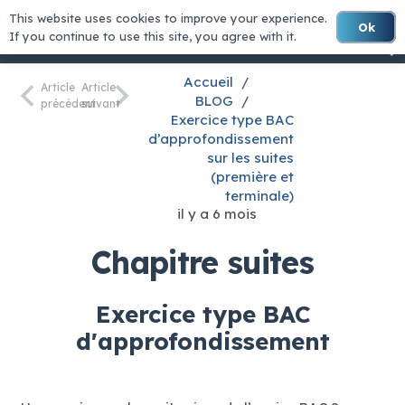
Machines à sous sauvage
This website uses cookies to improve your experience.
Ok
MATHS-LYCEE
If you continue to use this site, you agree with it.
Casino Bonus Sur Dépôt 2026 Retraits Rapides
:
Birmingham et la Nouvelle-Orléans sont deux équipes
Accueil
/
Article
Article
sur lesquelles je compte pour couvrir leur écart en tant
BLOG
/
précédent
suivant
que favoris.
Exercice type BAC
Plateau Roulette Casino 2026 Testés Et Vérifiés
- Mais
d’approfondissement
j'ai entendu parler d'une autre distraction qui a été
sur les suites
utilisée pour dissimuler le comptage des cartes.
(première et
Casino Mobile Bonus 2026 Le Casino En Poche
: Il y a
terminale)
beaucoup de bonnes choses à trouver, c'est sûr, alors
il y a 6 mois
fouillez un peu et gardez les yeux ouverts pour les
nouveaux articles au fur et à mesure qu'ils sont
Chapitre suites
publiés.
Exercice type BAC
Casinos en ligne sans bonus de
d'approfondissement
dépôt
Machine À Sous Jackpot Progressif Gratuit 2026 Démarrez