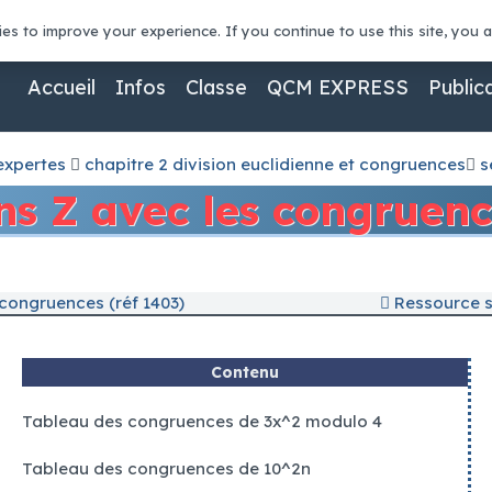
rger gratuitement
conta
es to improve your experience. If you continue to use this site, you ag
en de kilos vous voulez perdre, combien de mois cela prendr
Accueil
Infos
Classe
QCM EXPRESS
Public
ui utilisent le logiciel de Microgaming ont une liste de plus d
ut, vous pouvez avoir l'impression que cette comparaison ne
expertes
chapitre 2 division euclidienne et congruences
s
s Z avec les congruenc
t casino
congruences (réf 1403)
Ressource su
puis des années, nous savons donc qu'il est important pour l
nts.
Contenu
jeu incluent des icônes telles que des tapis volants, une pri
Tableau des congruences de 3x^2 modulo 4
Tableau des congruences de 10^2n
nt facilement