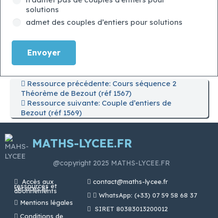
solutions
admet des couples d’entiers pour solutions
Ressource précédente: Cours séquence 2
Théorème de Bezout (réf 1567)
Ressource suivante: Couple d’entiers de
Bezout (réf 1569)
MATHS-LYCEE.FR
@copyright 2025 MATHS-LYCEE.FR
Accès aux
contact@maths-lycee.fr
ressources et
services et
abonnements
WhatsApp: (+33) 07 59 58 68 37
Mentions légales
SIRET 80383013200012
Conditions de