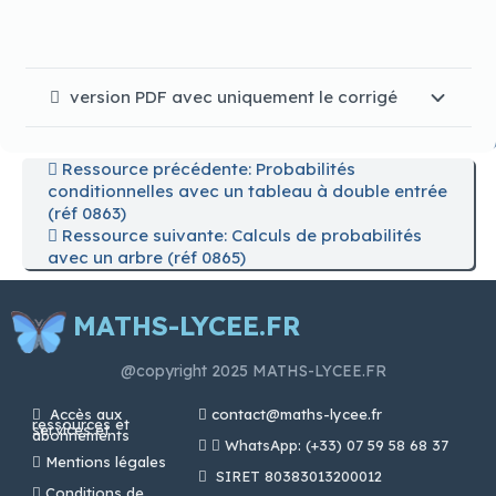
version PDF avec uniquement le corrigé
Ressource précédente: Probabilités
conditionnelles avec un tableau à double entrée
(réf 0863)
Ressource suivante: Calculs de probabilités
avec un arbre (réf 0865)
MATHS-LYCEE.FR
@copyright 2025 MATHS-LYCEE.FR
Accès aux
contact@maths-lycee.fr
ressources et
services et
abonnements
WhatsApp: (+33) 07 59 58 68 37
Mentions légales
SIRET 80383013200012
Conditions de