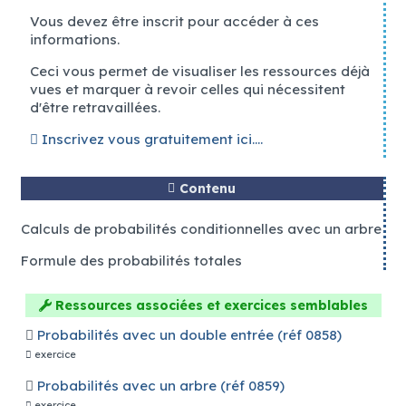
Machine À Sous Entièrement Gratuite 2026 Sélection
Vous devez être inscrit pour accéder à ces
Vérifiée
informations.
Le casino en ligne SCR888 s'est rebaptisé 918Kiss en
janvier 2025.
Ceci vous permet de visualiser les ressources déjà
Si vous vouliez placer des paris sportifs, puis parier
vues et marquer à revoir celles qui nécessitent
sur une machine à sous de casino, vous devez quitter
d'être retravaillées.
l'application de paris sportifs et entrer dans
Inscrivez vous gratuitement ici....
l'application de casino.
Contenu
Site de poker pour débutant
Calculs de probabilités conditionnelles avec un arbre
Casino Fête Foraine 2026 Choisis Par Des Experts
Ils peuvent choisir parmi différents titres, y compris les
Formule des probabilités totales
machines à sous, les jeux de table, le poker et similaires.
Casino Free Spins Sans Dépôt France 2026 Le Meilleur Choix
Ressources associées et exercices semblables
Une autre chose à identifier et à prendre en compte est la
sélection du jeu.
Probabilités avec un double entrée (réf 0858)
Casino Clandestin 2026 Jouez Malin
exercice
Probabilités avec un arbre (réf 0859)
exercice