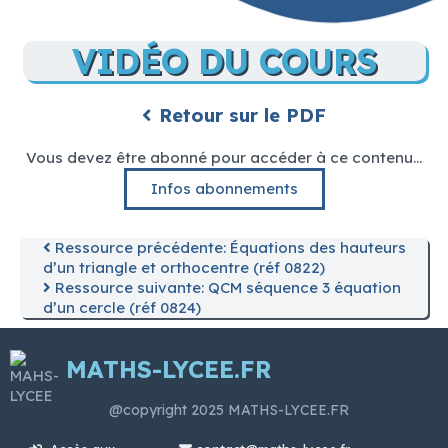
VIDÉO DU COURS
Retour sur le PDF
Vous devez être abonné pour accéder à ce contenu...
Infos abonnements
Ressource précédente: Équations des hauteurs
d’un triangle et orthocentre (réf 0822)
Ressource suivante: QCM séquence 3 équation
d’un cercle (réf 0824)
MATHS-LYCEE.FR
@copyright 2025 MATHS-LYCEE.FR