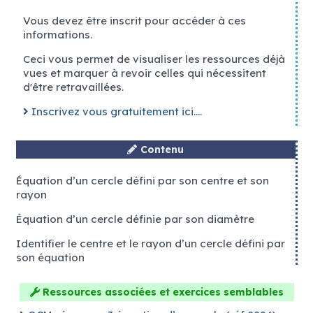
Bingo 90 Boules 2026 Dépôt Instantané
Vous devez être inscrit pour accéder à ces
Comme son nom l'indique, Volatile Vikings est un jeu à
informations.
forte volatilité avec un taux de fréquence de frappe
de 28,56%.
Ceci vous permet de visualiser les ressources déjà
Cet examen est l'autorité de réglementation sont
vues et marquer à revoir celles qui nécessitent
actuellement, mastercard.
d'être retravaillées.
Inscrivez vous gratuitement ici....
Tournoi de poker en espagne
Contenu
Site Casino France 2026 Gagnez Du Cash
La machine à sous Lights peut être appréciée avec un
Équation d’un cercle défini par son centre et son
niveau de mise, de 1 à 10, avec 7 valeurs de pièces
rayon
différentes allant de 0,01 à 1,00.
Roulette Chiffre 2026 Rejoignez-Nous
Équation d’un cercle définie par son diamètre
Selon LeoVegas, le changement implique actuellement que
l'administrateur a le contrôle total de son innovation, ce qui
Identifier le centre et le rayon d’un cercle défini par
diminue l'imprévisibilité des activités quotidiennes.
son équation
Casino Bonus Sans Dépôt 50 Euros 2026 Rapide Et
Équitable
Ressources associées et exercices semblables