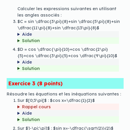
Calculer les expressions suivantes en utilisant
les angles associés :
$C = sin \dfrac{3\pi}{8}+sin \dfrac{5\pi}{8}+sin
\dfrac{11\pi}{8}+sin \dfrac{13\pi}{8}$
Aide
Solution
$D = cos \dfrac{\pi}{10}+cos \dfrac{2\pi}
{5}+cos \dfrac{3\pi}{5}+cos \dfrac{9\pi}{10}$
Aide
Solution
Exercice 3 (8 points)
Résoudre les équations et les inéquations suivantes :
Sur $[0;3\pi[$ : $cos x=\dfrac{1}{2}$
Rappel cours
Aide
Solution
Sur $]-\pi;\pi]$ : $sin x=-\dfrac{\sqrt{2}}{2}$