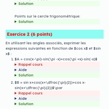
Solution
Points sur le cercle trigonométrique:
Solution
Exercice 2 (6 points)
En utilisant les angles associés, exprimer les
expressions suivantes en fonction de $cos x$ et $sin
x$ :
$A = cos(x-\pi)-sin(\pi -x)+cos(\pi +x)-sin(-x)$
Rappel cours
Aide
Solution
$B = sin x+cos(x+\dfrac{\pi}{2})+cos x-
sin(x+\dfrac{\pi}{2})$\par
Rappel cours
Aide
Solution