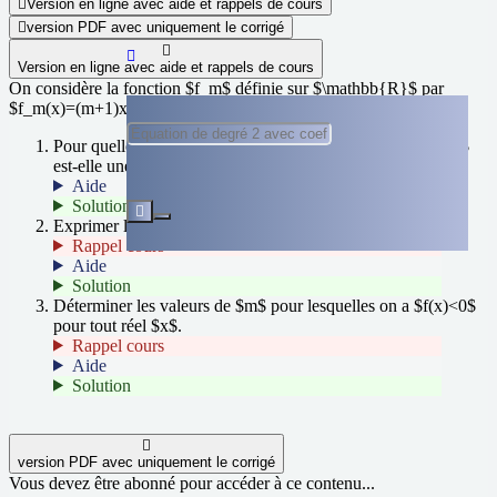
Version en ligne avec aide et rappels de cours
version PDF avec uniquement le corrigé
Version en ligne avec aide et rappels de cours
On considère la fonction $f_m$ définie sur $\mathbb{R}$ par
$f_m(x)=(m+1)x^2+2x+m$ où $m\in \mathbb{R}$.
Pour quelles valeurs de $m$ la courbe représentative de $f$
est-elle une parabole?
Aide
Solution
Exprimer le discriminant en fonction de $m$.
Rappel cours
Aide
Solution
Déterminer les valeurs de $m$ pour lesquelles on a $f(x)<0$
pour tout réel $x$.
Rappel cours
Aide
Solution
version PDF avec uniquement le corrigé
Vous devez être abonné pour accéder à ce contenu...