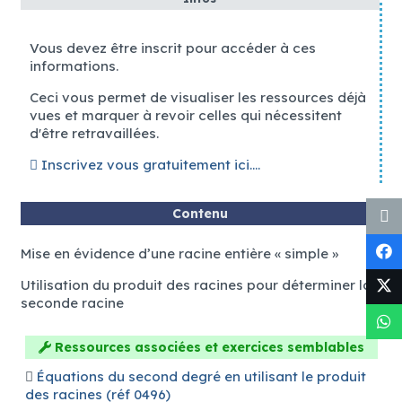
un croupier en direct fait la rotation.
Cylindre Roulette 2026 Dépôt Instantané
Mais notez que le casino fournissait des jeux de casino
Vous devez être inscrit pour accéder à ces
en direct de blackjack studios jusqu'à ce qu'ils
informations.
décident de mettre fin au contrat avec le fournisseur
de logiciels.
Ceci vous permet de visualiser les ressources déjà
Euro Partners est un vaste réseau d'affiliés qui
vues et marquer à revoir celles qui nécessitent
englobe de nombreuses grandes marques de casinos
d'être retravaillées.
en ligne et ils demandent une fois de plus à tous leurs
affiliés de mettre à jour leur matériel marketing pour
Inscrivez vous gratuitement ici....
informer les gens que les joueurs canadiens ne seront
plus acceptés dans leurs casinos membres.
Contenu
Quels sont les meilleurs jeux de
Mise en évidence d’une racine entière « simple »
casino en ligne sans dépôt
Utilisation du produit des racines pour déterminer la
seconde racine
Casino 10 Euros Offerts 2026 Retirez Vite
Pendant ce temps, trois, quatre ou cinq Scatters dans
Ressources associées et exercices semblables
n'importe quelle position accordent respectivement cinq,
quinze ou vingt-cinq tours gratuits.
Équations du second degré en utilisant le produit
Casino En Ligne Le Plus Payant 2026 Démarrez Ici
des racines (réf 0496)