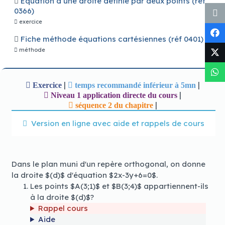
Équation d’une droite définie par deux points (réf
positions de symboles se répliquent une fois pour un gain
0366)
potentiellement important.
exercice
Casino Ethereum 2026 Rapide Et Équitable
Fiche méthode équations cartésiennes (réf 0401)
méthode
|
|
Exercice
temps recommandé inférieur à 5mn
|
Niveau 1 application directe du cours
|
séquence 2 du chapitre
Version en ligne avec aide et rappels de cours
Dans le plan muni d'un repère orthogonal, on donne
la droite $(d)$ d'équation $2x-3y+6=0$.
Les points $A(3;1)$ et $B(3;4)$ appartiennent-ils
à la droite $(d)$?
Rappel cours
Aide