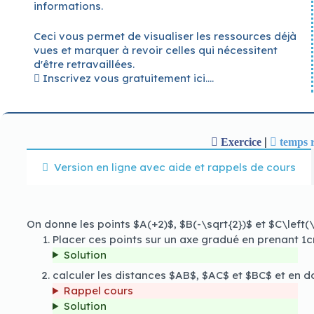
informations.
Casinos Belges 2026 Casinos Triés Sur Le Volet
Ceci vous permet de visualiser les ressources déjà
Les jeux tirent des nombres aléatoires tout le temps, même lo
vues et marquer à revoir celles qui nécessitent
Roulette En Ligne Personnalisable 2026 Le Top Des Joueurs
d'être retravaillées.
Ce casino n'a pas de bonus de match fixe, de tours gratuit
Inscrivez vous gratuitement ici....
inconvénient.
Pai Gow 2026 Rejoignez-Nous
|
Exercice
temps 
Version en ligne avec aide et rappels de cours
On donne les points $A(+2)$, $B(-\sqrt{2})$ et $C\left(\
Placer ces points sur un axe gradué en prenant 1
Solution
calculer les distances $AB$, $AC$ et $BC$ et en do
Rappel cours
Solution