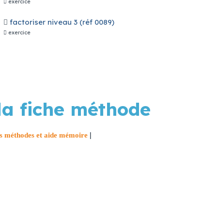
exercice
factoriser niveau 3 (réf 0089)
lle leur donne la chance de profiter de cette situation en
exercice
itivement votre bonus et tous les gains accumulés.
la fiche méthode
|
s méthodes et aide mémoire