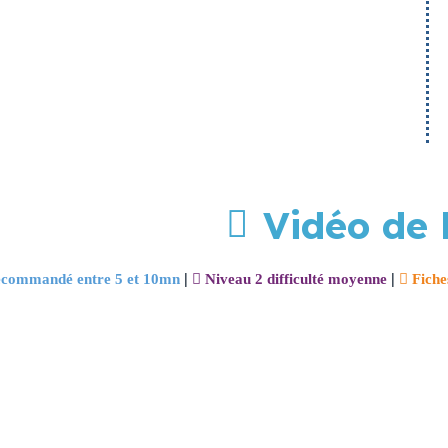
n des 2 et des 3 contre la carte faible des croupiers est qu'e
avant de remplir les conditions de mise, vous sacrifiez défin
Vidéo de 
|
|
commandé entre 5 et 10mn
Niveau 2 difficulté moyenne
Fiche