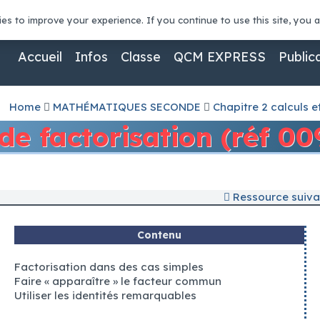
keno
conta
es to improve your experience. If you continue to use this site, you ag
là, les machines à sous ont continué d'évoluer, les progrès 
Accueil
Infos
Classe
QCM EXPRESS
Public
urs chanceux qui ont touché le pot progressif sur cette mach
ite donc certainement quelques tours.
Home
MATHÉMATIQUES SECONDE
Chapitre 2 calculs e
Il se situe sur le spectre de la volatilité moyenne.
e factorisation (réf 00
Ressource suivan
 pour pouvoir obtenir les meilleurs résultats et ce depuis l
Contenu
mais intrigante à 5 rouleaux et 3 rangées d'EGT.
é debout et avez regardé une table de craps en direct.
Factorisation dans des cas simples
Faire « apparaître » le facteur commun
Utiliser les identités remarquables
no