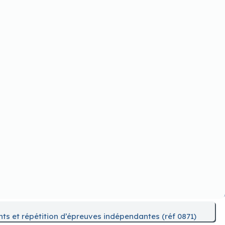
 et répétition d’épreuves indépendantes (réf 0871)