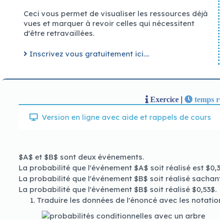
Quels numeros sortent le p
Ceci vous permet de visualiser les ressources déjà
vues et marquer à revoir celles qui nécessitent
d'être retravaillées.
Bandit Manchot Gratuit 2026 Rejoignez-Nous
La roue Bonus de Mega Moolah est l'endroit où il est possibl
Statistiques Roulette 2026 Retraits Rapides
Inscrivez vous gratuitement ici....
La première chose sur laquelle ils se sont concentrés était la
Guide Casino En Ligne 2026 Sûr Et Licencié
|
Exercice
temps r
Version en ligne avec aide et rappels de cours
$A$ et $B$ sont deux événements.
La probabilité que l'événement $A$ soit réalisé est $0,3
La probabilité que l'événement $B$ soit réalisé sachant
La probabilité que l'événement $B$ soit réalisé $0,53$.
Traduire les données de l'énoncé avec les notation