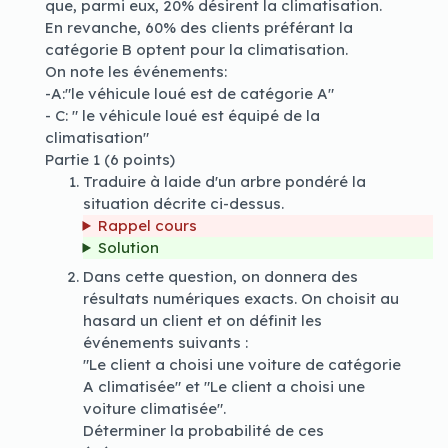
que, parmi eux, 20% désirent la climatisation.
En revanche, 60% des clients préférant la
catégorie B optent pour la climatisation.
On note les événements:
-A:"le véhicule loué est de catégorie A"
- C: " le véhicule loué est équipé de la
climatisation"
Partie 1 (6 points)
Traduire à laide d'un arbre pondéré la
situation décrite ci-dessus.
Rappel cours
Solution
Dans cette question, on donnera des
résultats numériques exacts. On choisit au
hasard un client et on définit les
événements suivants :
"Le client a choisi une voiture de catégorie
A climatisée" et "Le client a choisi une
voiture climatisée".
Déterminer la probabilité de ces