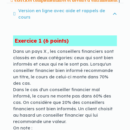
exercices complémentaires et devoirs d’entraînement
Version en ligne avec aide et rappels de
cours
Exercice 1 (6 points)
Dans un pays X , les conseillers financiers sont
classés en deux catégories: ceux qui sont bien
informés et ceux qui ne le sont pas. Lorsqu'un
conseiller financier bien informé recommande
un titre, le cours de celui-ci monte dans 70%
des cas.
Dans le cas d'un conseiller financier mal
informé, le cours ne monte pas dans 60% des
cas. On considère que 20% des conseillers
financiers sont bien informés. Un client choisit
au hasard un conseiller financier qui lui
recommande une valeur.
On note :