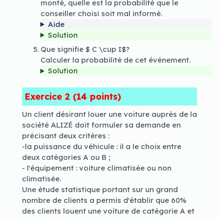
monté, quelle est la probabilité que le
conseiller choisi soit mal informé.
Aide
Solution
Que signifie $ C \cup I$?
Calculer la probabilité de cet événement.
Solution
Exercice 2 (14 points)
Un client désirant louer une voiture auprès de la
société ALIZÉ doit formuler sa demande en
précisant deux critères :
-la puissance du véhicule : il a le choix entre
deux catégories A ou B ;
- l'équipement : voiture climatisée ou non
climatisée.
Une étude statistique portant sur un grand
nombre de clients a permis d'établir que 60%
des clients louent une voiture de catégorie A et