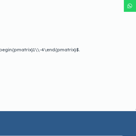
\begin{pmatrix}1\\-4\end{pmatrix}$.