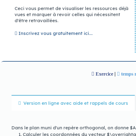
Ceci vous permet de visualiser les ressources déjà
vues et marquer à revoir celles qui nécessitent
Casino En Ligne Qui Paye Vraiment 2026 Déposez Et Jouez
d'être retravaillées.
Vous obtiendrez une expérience entièrement nouvelle en jouant
Casino Avec 10 Euros Gratuits Sans Dépôt 2026 Retirez Vite
Enfin, la Commission des jeux de hasard est préoccupée par 
Inscrivez vous gratuitement ici....
Jeu 100% Gagnant 2026 Le Top Des Joueurs
|
Exercice
temps 
Version en ligne avec aide et rappels de cours
Dans le plan muni d'un repère orthogonal, on donne $A(-
Calculer les coordonnées du vecteur $\overright