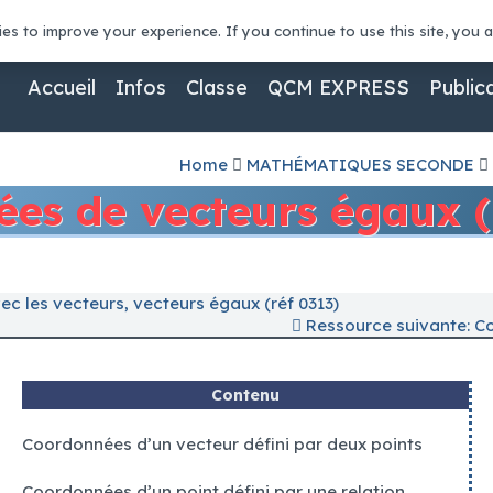
ck
conta
es to improve your experience. If you continue to use this site, you ag
t
: Certaines des langues disponibles incluent l'espagnol, le russ
Accueil
Infos
Classe
QCM EXPRESS
Public
r 2026
- Les gains maximaux qui seront versés à la suite de 
f indication contraire.
t
: Avant d'obtenir des cartes, les joueurs doivent d'abord pla
Home
MATHÉMATIQUES SECONDE
es de vecteurs égaux (
ent 2026
 les vecteurs, vecteurs égaux (réf 0313)
 titres pour les nouveaux jeux de temps en temps car cela ga
Ressource suivante: Co
d Monkey pokie.
Contenu
la femme la plus désirable et la plus puissante du vieux mon
Coordonnées d’un vecteur défini par deux points
Coordonnées d’un point défini par une relation