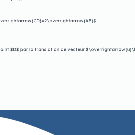
\overrightarrow{CD}=2\overrightarrow{AB}$.
oint $D$ par la translation de vecteur $\overrightarrow{u}