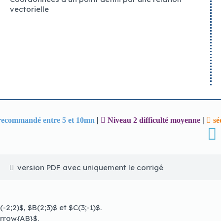
vectorielle
 à un jeu d'un fournisseur plus petit et ils en valent souven
la sécurité des joueurs.
|
|
recommandé entre 5 et 10mn
Niveau 2 difficulté moyenne
sé
version PDF avec uniquement le corrigé
2;2)$, $B(2;3)$ et $C(3;-1)$.
arrow{AB}$.