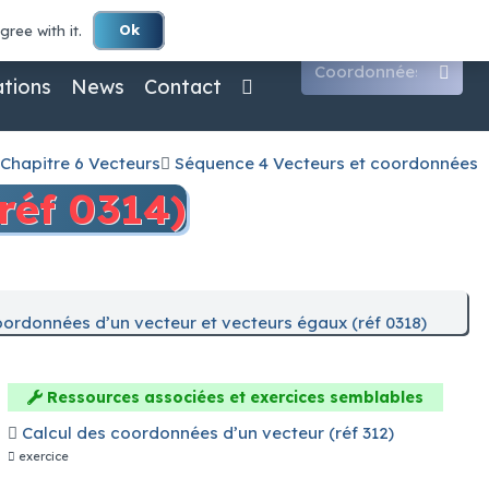
ct@maths-lycee.fr
(+33) 07 59 58 68 37
Ok
ree with it.
e et l'italien.
ations
News
Contact
la puce gratuite ou du cashback personnel du gestionnaire
cer un pari.
Chapitre 6 Vecteurs
Séquence 4 Vecteurs et coordonnées
réf 0314)
rantira la confiance des clients en ce qui concerne leur
ordonnées d’un vecteur et vecteurs égaux (réf 0318)
Ressources associées et exercices semblables
de.
Calcul des coordonnées d’un vecteur (réf 312)
exercice