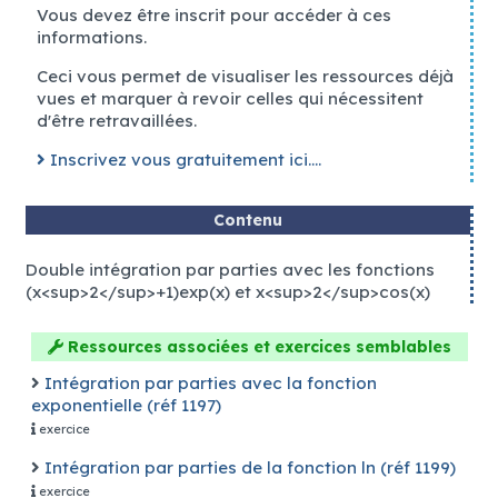
Casino Offre Sans Dépôt 2026 Rapide Et Sûr
Vous devez être inscrit pour accéder à ces
Ceci est juste pour la zone de Casino d'Arcanebet.
informations.
Tableau Gain Roulette 2026 Classés Pour 2026
Un diable et un ange forment deux types de Wilds
Ceci vous permet de visualiser les ressources déjà
différents tandis que les Scatters déclenchent un tour
vues et marquer à revoir celles qui nécessitent
de tours gratuits.
d'être retravaillées.
Ils sont tous à portée de clic.
Inscrivez vous gratuitement ici....
Keno en ligne jouer
Contenu
Astuces Machine À Sous 2026 Top Machines À Sous
Double intégration par parties avec les fonctions
À l'heure actuelle, presque tous les jeux terrestres de
(x<sup>2</sup>+1)exp(x) et x<sup>2</sup>cos(x)
l'entreprise ont été numérisés.
Coupon Casino 2026 Sélection Vérifiée
Obtenez les scatters sur certains rouleaux et vous
Ressources associées et exercices semblables
accumulerez un paiement immédiat.
Intégration par parties avec la fonction
Tableau Des Voisins Roulette 2026 Commencez À Jouer
exponentielle (réf 1197)
exercice
Intégration par parties de la fonction ln (réf 1199)
exercice