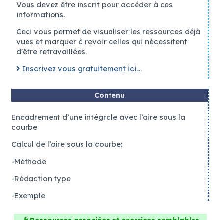
Vous devez être inscrit pour accéder à ces
informations.
Casino En Ligne Le Plus Payant 2026 Démarrez Ici
Les jeux sont ensuite testés pour leur équité.
Ceci vous permet de visualiser les ressources déjà
Casino Qui Paye Le Plus 2026 Les Gros Gains Vous
vues et marquer à revoir celles qui nécessitent
Attendent
d'être retravaillées.
La dernière chose à noter est que 888Poker fait sa
marque aux États-Unis.
Inscrivez vous gratuitement ici....
Le fabricant de jeux NetEnt a exploité cette théorie
avec cette sortie de machine à sous colorée, et bien
qu'il ne puisse garantir l'immortalité des joueurs, il
Contenu
peut au moins améliorer leurs chances de richesse en
offrant un jackpot de 3,6 millions de pièces.
Encadrement d’une intégrale avec l’aire sous la
courbe
Machines à sous gratuites
Calcul de l’aire sous la courbe:
progressives asiatiques
-Méthode
-Rédaction type
Bac Bo 2026 Le Meilleur Choix
Vous pouvez vérifier le nombre de tours sur l'échelle
-Exemple
spéciale sur le côté gauche de la fente.
Casinos Belges 2026 Casinos Triés Sur Le Volet
Le logiciel se connectera directement à la plate-forme de