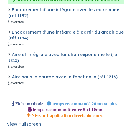
Ressources associées et exercices semblables
jeu sans le support d'un navigateur.
Encadrement d’une intégrale avec les extremums
Quel Est Le Meilleur Casino En Ligne 2026 Classés Et Testés
(réf 1182)
exercice
Encadrement d’une intégrale à partir du graphique
(réf 1184)
exercice
Aire et intégrale avec fonction exponentielle (réf
1215)
exercice
Aire sous la courbe avec la fonction ln (réf 1216)
exercice
|
|
Fiche méthode
temps recommandé 20mn ou plus
|
temps recommandé entre 5 et 10mn
|
Niveau 1 application directe du cours
View Fullscreen
Aller