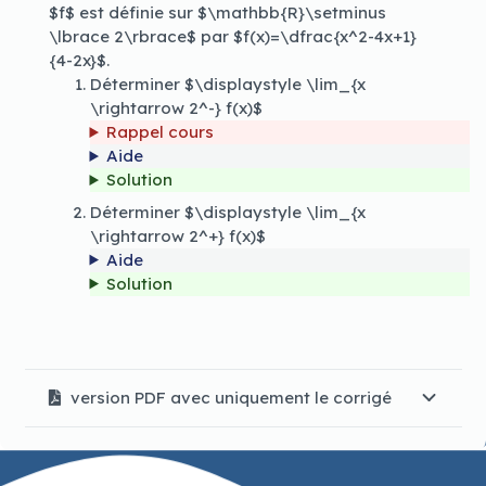
$f$ est définie sur $\mathbb{R}\setminus
\lbrace 2\rbrace$ par $f(x)=\dfrac{x^2-4x+1}
{4-2x}$.
Déterminer $\displaystyle \lim_{x
\rightarrow 2^-} f(x)$
Rappel cours
Aide
Solution
Déterminer $\displaystyle \lim_{x
\rightarrow 2^+} f(x)$
Aide
Solution
version PDF avec uniquement le corrigé