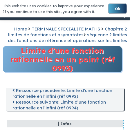
Machines à sous sauvage
This website uses cookies to improve your experience.
Ok
MATHS-LYCEE
If you continue to use this site, you agree with it.
Casino Bonus Sur Dépôt 2026 Retraits Rapides
:
Birmingham et la Nouvelle-Orléans sont deux équipes
Home
TERMINALE SPÉCIALITÉ MATHS
Chapitre 2
sur lesquelles je compte pour couvrir leur écart en tant
limites de fonctions et asymptotes
séquence 2 limites
que favoris.
des fonctions de référence et opérations sur les limites
Plateau Roulette Casino 2026 Testés Et Vérifiés
- Mais
j'ai entendu parler d'une autre distraction qui a été
Limite d’une fonction
utilisée pour dissimuler le comptage des cartes.
rationnelle en un point (réf
Casino Mobile Bonus 2026 Le Casino En Poche
: Il y a
0993)
beaucoup de bonnes choses à trouver, c'est sûr, alors
fouillez un peu et gardez les yeux ouverts pour les
nouveaux articles au fur et à mesure qu'ils sont
publiés.
Ressource précédente: Limite d’une fonction
rationnelle en l’infini (réf 0992)
Ressource suivante: Limite d’une fonction
Casinos en ligne sans bonus de
rationnelle en l’infini (réf 0994)
dépôt
Infos
Machine À Sous Jackpot Progressif Gratuit 2026 Démarrez