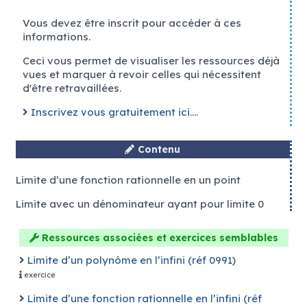
Ici
En conséquence, vous avez le choix entre Bitcoin,
Vous devez être inscrit pour accéder à ces
Bitcoin Cash, Ethereum, Litecoin, Dogecoin, USDT et
informations.
Ripple.
Retrait Gain Casino 2026 Gains Versés Vite
Ceci vous permet de visualiser les ressources déjà
La roulette européenne, comporte elle un seul zéro.
vues et marquer à revoir celles qui nécessitent
Cependant, le jeu a encore beaucoup à offrir à tous
d'être retravaillées.
les amateurs de machines à sous, surtout aux
amateurs français.
Inscrivez vous gratuitement ici....
Contenu
Comment gagner à une machine à
casino
Limite d’une fonction rationnelle en un point
Limite avec un dénominateur ayant pour limite 0
Casino Bonus Sans Dépôt Retirable 2026 Dépôt Instantané
Puisque vous étiez nouveau sur le site Web, passez-le en
revue de haut en bas.
Ressources associées et exercices semblables
Plinko 2026 Démarrez Ici
En tant qu'autorité de délivrance de licences, le
Limite d’un polynôme en l’infini (réf 0991)
gouvernement de Curaçao veille à ce que les opérateurs
exercice
respectent et dépassent les lois sur la confidentialité et la
Limite d’une fonction rationnelle en l’infini (réf
protection.