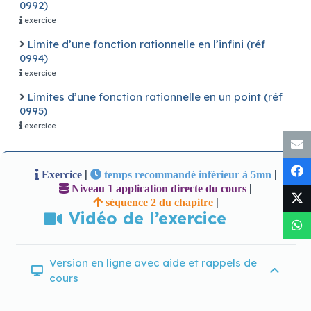
0992)
Roulette Électronique Gratuite 2026 Misez Et Gagnez
exercice
Limite d’une fonction rationnelle en l’infini (réf
0994)
exercice
Limites d’une fonction rationnelle en un point (réf
0995)
exercice
|
|
Exercice
temps recommandé inférieur à 5mn
|
Niveau 1 application directe du cours
|
séquence 2 du chapitre
Vidéo de l’exercice
Version en ligne avec aide et rappels de
cours