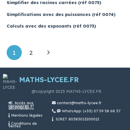
Simplifier des racines carrées (réf 0075)
Simplifications avec des puissances (réf 0074)
Calculs avec des exposants (réf 0073)
1
2
MATHS-LYCEE.FR
@copyright 2025 MATHS-LYCEE.FR
Accès aux
contact@maths-lycee.fr
ressources et
services et
abonnements
WhatsApp: (+33) 07 59 58 68 37
Mentions légales
SIRET 80383013200012
Conditions de
ventes